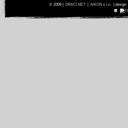
© 2009 |
DRACI.NET
|
AIKON s.r.o.
| design