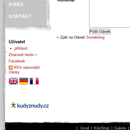
Komentář
O NÁS
KONTAKT
< Zpět na článek
Snowkiting
Uživatel
přihlásit
Ztracené heslo >
Facebook
RSS nejnovější
články
|
Úvod
|
KiteShop
|
Galerie