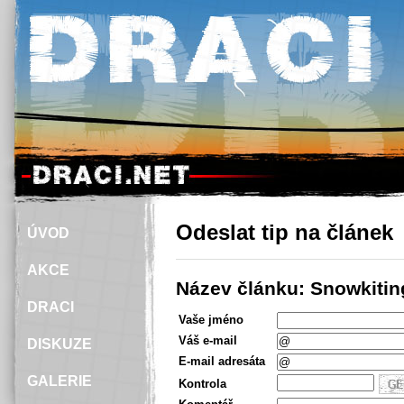
Odeslat tip na článek
ÚVOD
AKCE
Název článku: Snowkitin
DRACI
Vaše jméno
Váš e-mail
DISKUZE
E-mail adresáta
GALERIE
Kontrola