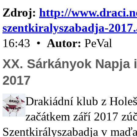
Zdroj:
http://www.draci.n
szentkiralyszabadja-2017
16:43 •
Autor:
PeVal
XX. Sárkányok Napja i
2017
Drakiádní klub z Hole
začátkem září 2017 zú
Szentkirályszabadja v maď