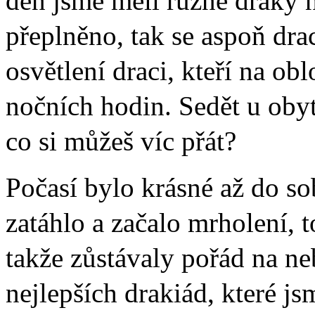
den jsme měli různé draky 
přeplněno, tak se aspoň drac
osvětlení draci, kteří na ob
nočních hodin. Sedět u obyt
co si můžeš víc přát?
Počasí bylo krásné až do so
zatáhlo a začalo mrholení, 
takže zůstávaly pořád na ne
nejlepších drakiád, které js