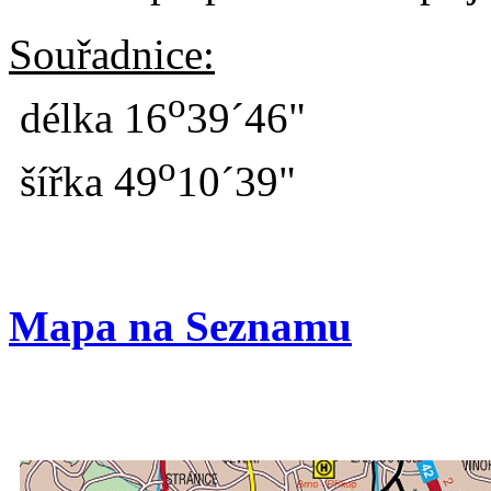
Souřadnice:
o
délka 16
39´46"
o
šířka 49
10´39"
Mapa na Seznamu