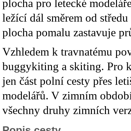
plocha pro letecké modeláře
ležící dál směrem od středu
plocha pomalu zastavuje p
Vzhledem k travnatému povr
buggykiting a skiting. Pro 
jen část polní cesty přes le
modelářů. V zimním období 
všechny druhy zimních verz
Popis cesty