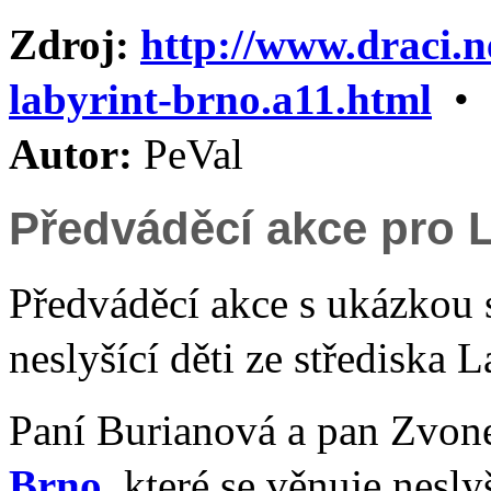
Zdroj:
http://www.draci.n
labyrint-brno.a11.html
•
Autor:
PeVal
Předváděcí akce pro 
Předváděcí akce s ukázkou s
neslyšící děti ze střediska 
Paní Burianová a pan Zvon
Brno
, které se věnuje nesl