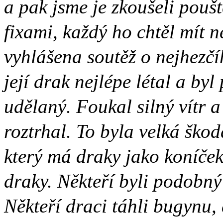
a pak jsme je zkoušeli pouš
fixami, každý ho chtěl mít n
vyhlášena soutěž o nejhezčí
její drak nejlépe létal a b
udělaný. Foukal silný vítr a
roztrhal. To byla velká ško
který má draky jako koníče
draky. Někteří byli podobný
Někteří draci táhli bugynu, 