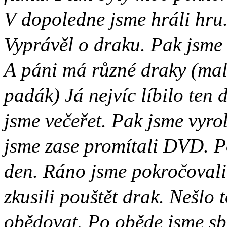
V dopoledne jsme hráli hru.
Vyprávěl o draku. Pak jsme 
A páni má různé draky (mal
padák) Já nejvíc líbilo ten 
jsme večeřet. Pak jsme vyro
jsme zase promítali DVD. Po
den. Ráno jsme pokročovali
zkusili pouštět drak. Nešlo t
obědovat. Po oběde jsme sbal