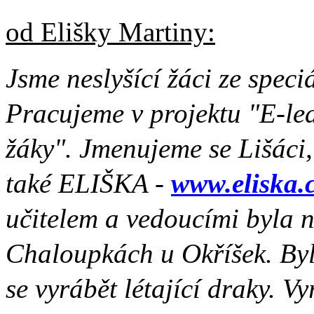
od Elišky Martiny:
Jsme neslyšící žáci ze speciá
Pracujeme v projektu "E-le
žáky". Jmenujeme se Lišáci,
také ELIŠKA -
www.eliska.
učitelem a vedoucími byla 
Chaloupkách u Okříšek. Byl
se vyrábět létající draky. V