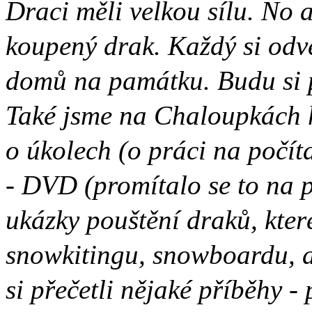
Draci měli velkou sílu. No a
koupený drak. Každý si odv
domů na památku. Budu si p
Také jsme na Chaloupkách hr
o úkolech (o práci na počíta
- DVD (promítalo se to na p
ukázky pouštění draků, kter
snowkitingu, snowboardu, at
si přečetli nějaké příběhy -