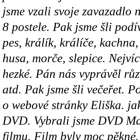
jsme vzali svoje zavazadlo 
8 postele. Pak jsme šli podí
pes, králík, králíče, kachna
husa, morče, slepice. Nejvíc 
hezké. Pán nás vyprávěl rů
atd. Pak jsme šli večeřet. 
o webové stránky Eliška. jak
DVD. Vybrali jsme DVD Mas
filmu. Film byly moc pěkné.