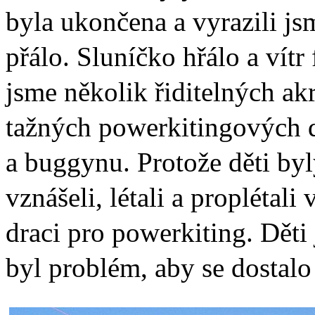
byla ukončena a vyrazili js
přálo. Sluníčko hřálo a vítr
jsme několik řiditelných a
tažných powerkitingových d
a buggynu. Protože děti byly
vznášeli, létali a proplétal
draci pro powerkiting. Děti 
byl problém, aby se dostalo