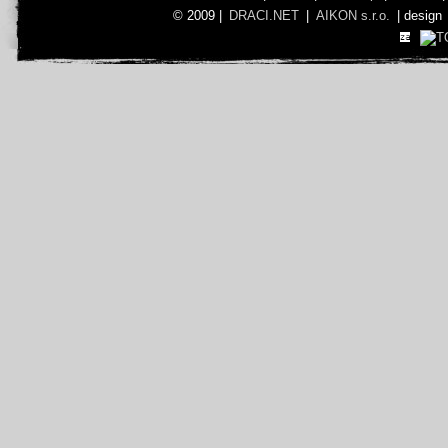
© 2009 |
DRACI.NET
|
AIKON s.r.o.
| design