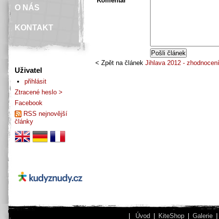
Komentář
O NÁS
KONTAKT
< Zpět na článek
Jihlava 2012 - zhodnocen
Uživatel
přihlásit
Ztracené heslo >
Facebook
RSS nejnovější
články
|
Úvod
|
KiteShop
|
Galerie