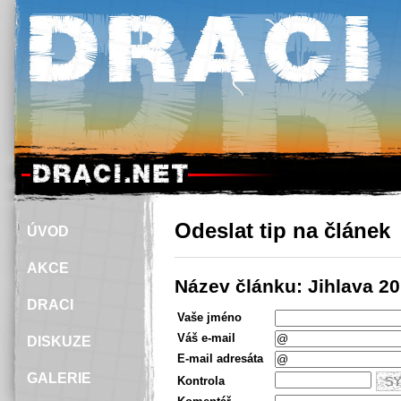
Odeslat tip na článek
ÚVOD
AKCE
Název článku: Jihlava 2
DRACI
Vaše jméno
Váš e-mail
DISKUZE
E-mail adresáta
GALERIE
Kontrola