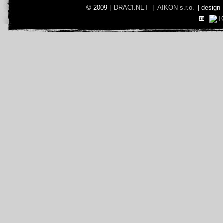
© 2009 |
DRACI.NET
|
AIKON s.r.o.
| design