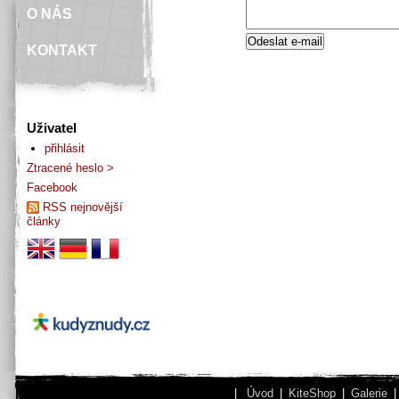
O NÁS
KONTAKT
Uživatel
přihlásit
Ztracené heslo >
Facebook
RSS nejnovější
články
|
Úvod
|
KiteShop
|
Galerie