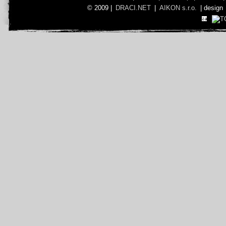
© 2009 |
DRACI.NET
|
AIKON s.r.o.
| design