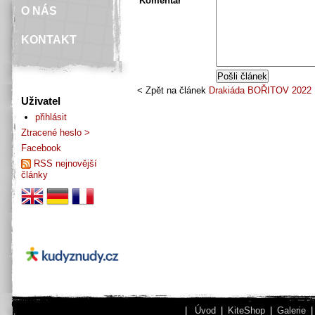
Komentář
O NÁS
KONTAKT
< Zpět na článek
Drakiáda BOŘITOV 2022
Uživatel
přihlásit
Ztracené heslo >
Facebook
RSS nejnovější
články
|
Úvod
|
KiteShop
|
Galerie