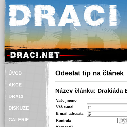
Odeslat tip na článek
ÚVOD
AKCE
Název článku: Drakiáda
DRACI
Vaše jméno
Váš e-mail
DISKUZE
E-mail adresáta
GALERIE
Kontrola