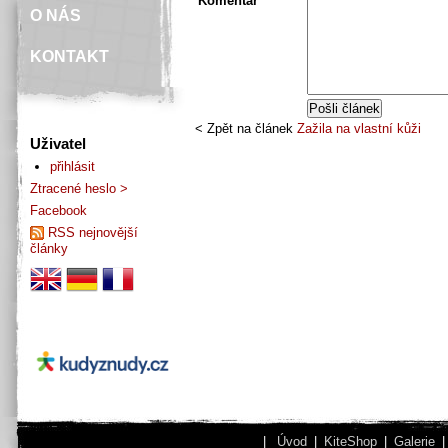
Komentář
O NÁS
KONTAKT
< Zpět na článek
Zažila na vlastní kůži
Uživatel
přihlásit
Ztracené heslo >
Facebook
RSS nejnovější
články
|
Úvod
|
KiteShop
|
Galerie