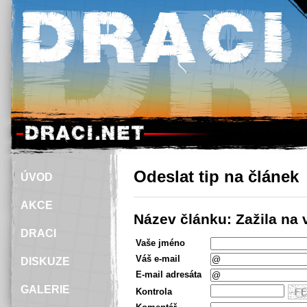
Odeslat tip na článek
ÚVOD
AKCE
Název článku: Zažila na v
DRACI
Vaše jméno
Váš e-mail
DISKUZE
E-mail adresáta
GALERIE
Kontrola