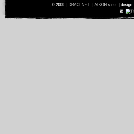
© 2009 |
DRACI.NET
|
AIKON s.r.o.
| design