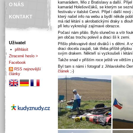
kamarádem, Mio z Bratislavy a další. Přijel 
O NÁS
kamarád Holešovičáků, se kterým se sezná
festivalu v italské Cervii. Přijel i další nov
KONTAKT
který našel info na webu a bydlí někde pobl
má rád létání s akrobatickými draky s dlou
při letu vykreslují zajímavé obrazce.
Počasí nám přálo. Bylo slunečno a vítr fouk
jen občas trochu polevil a draci šli k zemi.
Uživatel
Přišlo překvapivě dost diváků i s dětmi. A v
draci docela zaujali, tak třeba příště přijdou
přihlásit
svým drakem. Někteří si vyzkoušeli i létán
Ztracené heslo >
Takže snad v příštím roce ještě ve větším 
Facebook
Byl tam s námi i fotograf z Jihlavského Den
RSS nejnovější
článek
;-)
články