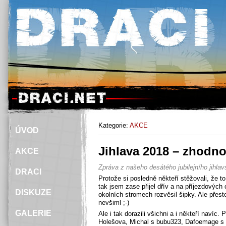
Kategorie:
AKCE
ÚVOD
Jihlava 2018 – zhodn
AKCE
Zpráva z našeho desátého jubilejního jihla
DRACI
Protože si posledně někteří stěžovali, že to
tak jsem zase přijel dřív a na příjezdových
DISKUZE
okolních stromech rozvěsil šipky. Ale přesto
nevšiml ;-)
GALERIE
Ale i tak dorazili všichni a i někteří navíc. Př
Holešova, Michal s bubu323, Dafoemage s