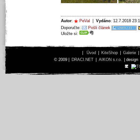
Autor
:
PeVal
|
Vydáno
: 12.7.2018 23
Doporučte:
Pošli článek
Uložte si:
|
Úvod
|
KiteShop
|
Galerie
© 2009 |
DRACI.NET
|
AIKON s.r.o.
| design