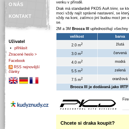
venku v přírodě.
O NÁS
Drak má standardně PKDS AoA trimr, se kt
moci vždy najít správné nastavení, se kte
KONTAKT
vždy na koni, zatímco jiní budou moct jen s
se.
2M a 3M
Brooza III
upřednostňují všechny 
velikost
barva
Uživatel
2
žlutá
2.0 m
přihlásit
2
červená
3.0 m
Ztracené heslo >
Facebook
2
modrá
4.0 m
RSS nejnovější
2
zelená
5.5 m
články
2
oranžová
7.5 m
Brooza III je dodávaná jako IRTF
Fir
Chcete si draka koupit?