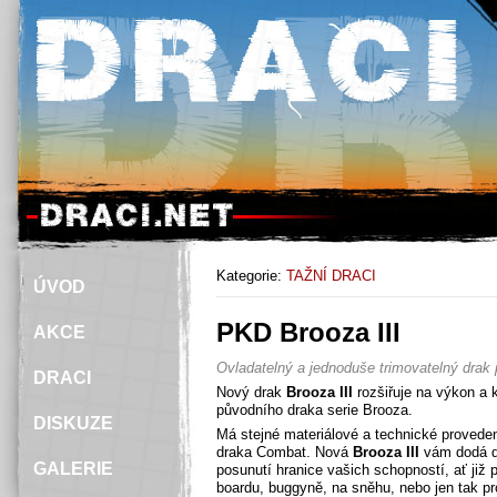
Kategorie:
TAŽNÍ DRACI
ÚVOD
PKD Brooza III
AKCE
Ovladatelný a jednoduše trimovatelný drak p
DRACI
Nový drak
Brooza III
rozšiřuje na výkon a k
původního draka serie Brooza.
DISKUZE
Má stejné materiálové a technické proveden
draka Combat. Nová
Brooza III
vám dodá d
GALERIE
posunutí hranice vašich schopností, ať již p
boardu, buggyně, na sněhu, nebo jen tak pro