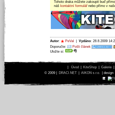
Tohoto draka můžete zakoupit buď pří
náš
kontaktní formulář
nebo přímo v na
Autor
:
PeVal
|
Vydáno
: 28.8.2009 14
Doporučte:
Pošli článek
Uložte si:
|
Úvod
|
KiteShop
|
Galerie
© 2009 |
DRACI.NET
|
AIKON s.r.o.
| design