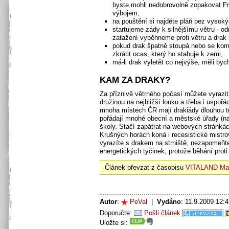
byste mohli nedobrovolně zopakovat Fr
výbojem,
na pouštění si najděte pláň bez vysoký
startujeme zády k silnějšímu větru - 
zatažení vyběhneme proti větru a drak 
pokud drak špatně stoupá nebo se kom
zkrátit ocas, který ho stahuje k zemi,
má-li drak vyletět co nejvýše, měli by
KAM ZA DRAKY?
Za příznivě větrného počasí můžete vyrazit
družinou na nejbližší louku a třeba i uspořá
mnoha místech ČR mají drakiády dlouhou tr
pořádají mnohé obecní a městské úřady (na
školy. Stačí zapátrat na webových stránkác
Krušných horách koná i recesistické mistro
vyrazíte s drakem na strniště, nezapomeňte
energetických tyčinek, protože běhání proti
Článek převzat z časopisu
VITALAND Mag
Autor
:
PeVal
|
Vydáno
: 11.9.2009 12:
Doporučte:
Pošli článek
Uložte si: