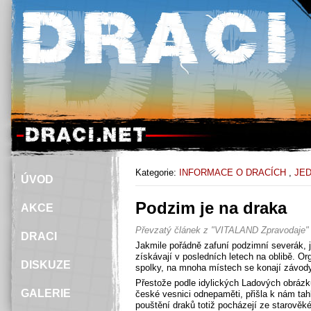
Kategorie:
INFORMACE O DRACÍCH
,
JE
ÚVOD
Podzim je na draka
AKCE
Převzatý článek z "VITALAND Zpravodaje" 
DRACI
Jakmile pořádně zafuní podzimní severák, j
získávají v posledních letech na oblibě. Or
DISKUZE
spolky, na mnoha místech se konají závody 
Přestože podle idylických Ladových obrázků
GALERIE
české vesnici odnepaměti, přišla k nám ta
pouštění draků totiž pocházejí ze starověké 