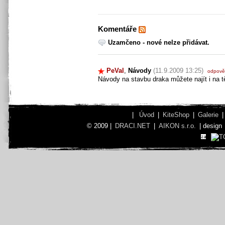
Komentáře
Uzamčeno - nové nelze přidávat.
PeVal
,
Návody
(11.9.2009 13:25)
odpově
Návody na stavbu draka můžete najít i n
|
Úvod
|
KiteShop
|
Galerie
© 2009 |
DRACI.NET
|
AIKON s.r.o.
| design