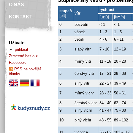
Stupnice síly větru - pro zemsk
O NÁS
rychlost
stupeň
vítr
[bft]
KONTAKT
[uzlů]
[km/h]
0
bezvětří
< 1
< 1
1
vánek
1 - 3
1 - 5
2
větřík
4 - 6
6 - 11
Uživatel
3
slabý vítr
7 - 10
12 - 19
přihlásit
Ztracené heslo >
4
mírný vítr
11 - 16
20 - 28
Facebook
RSS nejnovější
5
čerstvý vítr
17 - 21
29 - 38
články
6
silný vítr
22 - 27
39 - 49
7
mírný vichr
28 - 33
50 - 61
8
čerstvý vichr
34 - 40
62 - 74
9
silný vichr
41 - 47
75 - 88
10
plný vichr
48 - 55
89 - 102
11
vichřice
56 - 62
103 - 117