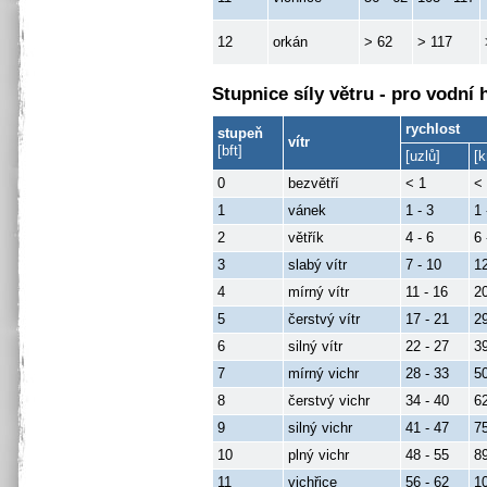
12
orkán
> 62
> 117
Stupnice síly větru - pro vodní 
rychlost
stupeň
vítr
[bft]
[uzlů]
[
0
bezvětří
< 1
<
1
vánek
1 - 3
1 
2
větřík
4 - 6
6 
3
slabý vítr
7 - 10
12
4
mírný vítr
11 - 16
20
5
čerstvý vítr
17 - 21
29
6
silný vítr
22 - 27
39
7
mírný vichr
28 - 33
50
8
čerstvý vichr
34 - 40
62
9
silný vichr
41 - 47
75
10
plný vichr
48 - 55
89
11
vichřice
56 - 62
10