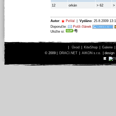
12
orkán
> 62
>
Autor
:
PeVal
|
Vydáno
: 25.8.2009 13
Doporučte:
Pošli článek
Uložte si:
|
Úvod
|
KiteShop
|
Galerie
© 2009 |
DRACI.NET
|
AIKON s.r.o.
| design