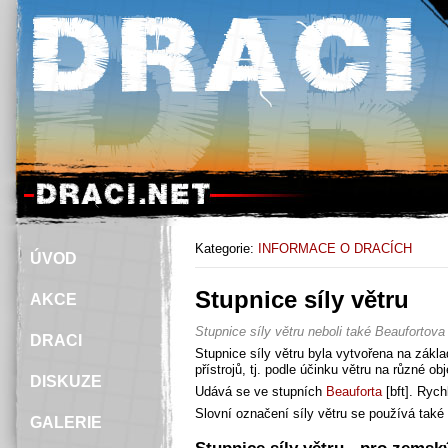
Kategorie:
INFORMACE O DRACÍCH
ÚVOD
Stupnice síly větru
AKCE
Stupnice síly větru neboli také Beaufortova
DRACI
Stupnice síly větru byla vytvořena na zákl
přístrojů, tj. podle účinku větru na různé obj
DISKUZE
Udává se ve stupních
Beauforta
[bft]. Rych
Slovní označení síly větru se používá také 
GALERIE